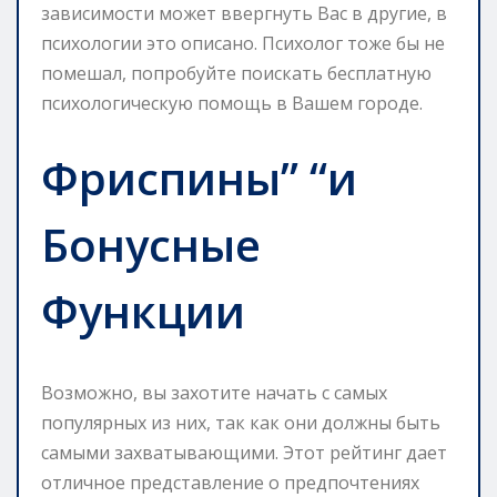
зависимости может ввергнуть Вас в другие, в
психологии это описано. Психолог тоже бы не
помешал, попробуйте поискать бесплатную
психологическую помощь в Вашем городе.
Фриспины” “и
Бонусные
Функции
Возможно, вы захотите начать с самых
популярных из них, так как они должны быть
самыми захватывающими. Этот рейтинг дает
отличное представление о предпочтениях