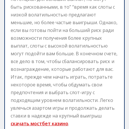
быть рискованными, в то” “время как слоты с
низкой волатильностью предлагают
меньшие, но более частые выигрыши. Однако,
если вы готовы пойти на больший риск ради
возможности получения более крупных
выплат, слоты с высокой волатильностью
могут подойти вам больше. В конечном счете,
все дело в том, чтобы сбалансировать риск и
вознаграждение, которые работают для вас.
Итак, прежде чем начать играть, потратьте
некоторое время, чтобы обдумать свои
предпочтения и выбрать слот-игру с
подходящим уровнем волатильности. Легко
увлечься азартом игры и продолжать делать
ставки в надежде на крупный выигрыш
скачать мостбет казино
.