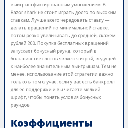
выигрыш фиксированным умножением. В
Razor shark не стоит играть долго по высоким
ставкам. Лучше всего чередовать ставку —
делать вращений по минимальной ставке,
потом резко увеличивать до средней, скажем
рублей 200. Покупка бесплатных вращений
запускает бонусный раунд, который в
большинстве слотов является игрой, ведущей
к наиболее значительным выигрышам. Тем не
менее, использование этой стратегии важно
только в том случае, если у вас есть банкролл
для ее поддержки и вы читаете мелкий
шрифт, чтобы понять условия бонусных
раундов.
Коэффициенты