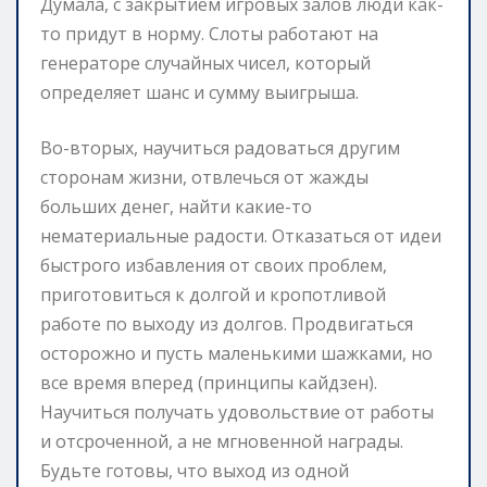
Думала, с закрытием игровых залов люди как-
то придут в норму. Слоты работают на
генераторе случайных чисел, который
определяет шанс и сумму выигрыша.
Во-вторых, научиться радоваться другим
сторонам жизни, отвлечься от жажды
больших денег, найти какие-то
нематериальные радости. Отказаться от идеи
быстрого избавления от своих проблем,
приготовиться к долгой и кропотливой
работе по выходу из долгов. Продвигаться
осторожно и пусть маленькими шажками, но
все время вперед (принципы кайдзен).
Научиться получать удовольствие от работы
и отсроченной, а не мгновенной награды.
Будьте готовы, что выход из одной