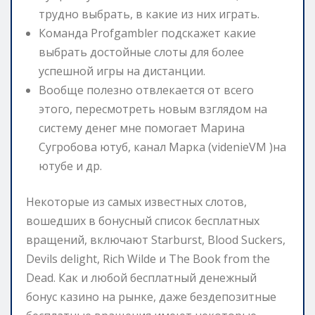
трудно выбрать, в какие из них играть.
Команда Profgambler подскажет какие
выбрать достойные слоты для более
успешной игры на дистанции.
Вообще полезно отвлекается от всего
этого, пересмотреть новым взглядом на
систему денег мне помогает Марина
Сугробова ютуб, канал Марка (videnieVM )на
ютубе и др.
Некоторые из самых известных слотов,
вошедших в бонусный список бесплатных
вращений, включают Starburst, Blood Suckers,
Devils delight, Rich Wilde и The Book from the
Dead. Как и любой бесплатный денежный
бонус казино на рынке, даже бездепозитные