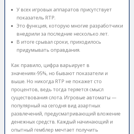
У всех игровых аппаратов присутствует
показатель RTP.
Это функция, которую многие разработчики
внедрили за последние несколько лет.
В итоге срывал сроки, приходилось
придумывать оправдания.
Как правило, цифра варьирует в
значениях-95%, но бывают показатели и
выше. Но никогда RTP не покажет сто
процентов, ведь тогда теряется смысл
существования слота. Игровые автоматы —
популярный на сегодня вид азартных
развлечений, предусматривающий вложение
денежных средств. Каждый начинающий и
опытный гемблер мечтает получить