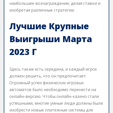
наибольшее вознаграждение, делая ставки и
изобретая различные стратегии.
Лучшие Крупные
Выигрыши Марта
2023 Г
Здесь также есть середина, и каждый игрок
должен решить, что он предпочитает.
Огромный успех физических игровых
автоматов было необходимо перенести на
онлайн-версию. Чтобы онлайн-казино стали
успешными, многие умные люди должны были
изобрести новые платежные системы для