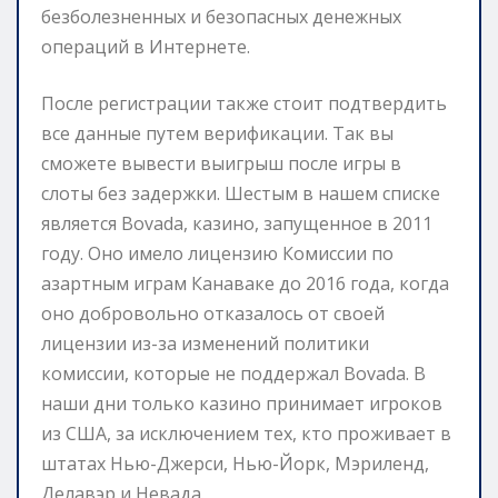
безболезненных и безопасных денежных
операций в Интернете.
После регистрации также стоит подтвердить
все данные путем верификации. Так вы
сможете вывести выигрыш после игры в
слоты без задержки. Шестым в нашем списке
является Bovada, казино, запущенное в 2011
году. Оно имело лицензию Комиссии по
азартным играм Канаваке до 2016 года, когда
оно добровольно отказалось от своей
лицензии из-за изменений политики
комиссии, которые не поддержал Bovada. В
наши дни только казино принимает игроков
из США, за исключением тех, кто проживает в
штатах Нью-Джерси, Нью-Йорк, Мэриленд,
Делавэр и Невада.