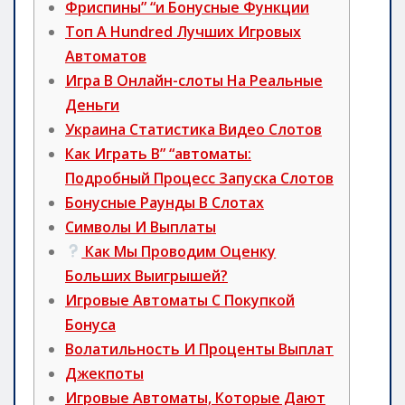
Фриспины” “и Бонусные Функции
Топ A Hundred Лучших Игровых
Автоматов
Игра В Онлайн-слоты На Реальные
Деньги
Украина Статистика Видео Слотов
Как Играть В” “автоматы:
Подробный Процесс Запуска Слотов
Бонусные Раунды В Слотах
Символы И Выплаты
Как Мы Проводим Оценку
Больших Выигрышей?
Игровые Автоматы С Покупкой
Бонуса
Волатильность И Проценты Выплат
Джекпоты
Игровые Автоматы, Которые Дают