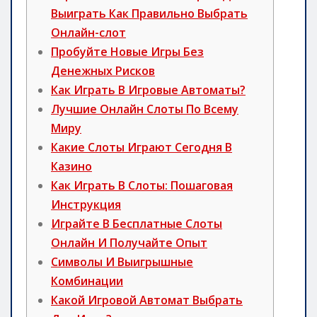
Выиграть Как Правильно Выбрать
Онлайн-слот
Пробуйте Новые Игры Без
Денежных Рисков
Как Играть В Игровые Автоматы?
Лучшие Онлайн Слоты По Всему
Миру
Какие Слоты Играют Сегодня В
Казино
Как Играть В Слоты: Пошаговая
Инструкция
Играйте В Бесплатные Слоты
Онлайн И Получайте Опыт
Символы И Выигрышные
Комбинации
Какой Игровой Автомат Выбрать