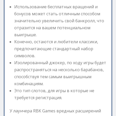
Использование бесплатных вращений и
бонусов может стать отличным способом
значительно увеличить свой банкролл, что
отразится на вашем потенциальном
выигрыше.
Конечно, остаются и любители классики,
предпочитающие стандартный набор
символов.
Изолированный джокер, по ходу игры будет
распространяться на несколько барабанов,
способствуя тем самым выигрышным
комбинациям.
Это тип слотов, для игры в которые не
требуется регистрация.
У лаунчера RBK Games вредных расширений