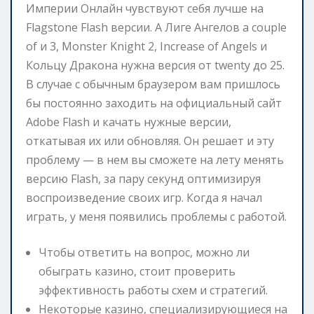
Империи Онлайн чувствуют себя лучше на
Flagstone Flash версии. А Лиге Ангелов a couple
of и 3, Monster Knight 2, Increase of Angels и
Кольцу Дракона нужна версия от twenty до 25.
В случае с обычным браузером вам пришлось
бы постоянно заходить на официальный сайт
Adobe Flash и качать нужные версии,
откатывая их или обновляя. Он решает и эту
проблему — в нем вы сможете на лету менять
версию Flash, за пару секунд оптимизируя
воспроизведение своих игр. Когда я начал
играть, у меня появились проблемы с работой.
Чтобы ответить на вопрос, можно ли
обыграть казино, стоит проверить
эффективность работы схем и стратегий.
Некоторые казино, специализирующиеся на