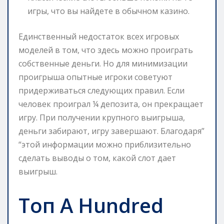
игры, что вы найдете в обычном казино.
Единственный недостаток всех игровых
моделей в том, что здесь можно проиграть
собственные деньги. Но для минимизации
проигрыша опытные игроки советуют
придерживаться следующих правил. Если
человек проиграл ¼ депозита, он прекращает
игру. При получении крупного выигрыша,
деньги забирают, игру завершают. Благодаря”
“этой информации можно приблизительно
сделать выводы о том, какой слот дает
выигрыш.
Топ A Hundred