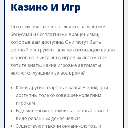
Казино И Игр
Поэтому обязательно следите за любыми
бонусами и бесплатными вращениями,
которые вам доступны. Они могут быть
ценный инструмент для максимизации ваших
шансов на выигрыш в игровых автоматах.
Хотите знать, какие игровые автоматы
являются лучшими за все время?
Как и другие азартные развлечения, они
доступны только совершеннолетним
игрокам.
В демоверсиях получить главный приз в
виде реальных денег нельзя.
Существуют тысячи онлайн-слотов, и