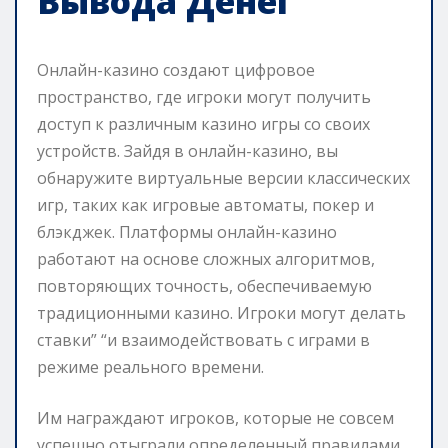
Вывода Денег
Онлайн-казино создают цифровое
пространство, где игроки могут получить
доступ к различным казино игры со своих
устройств. Зайдя в онлайн-казино, вы
обнаружите виртуальные версии классических
игр, таких как игровые автоматы, покер и
блэкджек. Платформы онлайн-казино
работают на основе сложных алгоритмов,
повторяющих точность, обеспечиваемую
традиционными казино. Игроки могут делать
ставки” “и взаимодействовать с играми в
режиме реального времени.
Им награждают игроков, которые не совсем
успешно отыграли определенный правилами