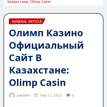
Казахстане: Olimp Casin
GENERAL ARTICLE
Олимп Казино
Официальный
Сайт В
Казахстане:
Olimp Casin
pauline
Sep 12, 2022
0