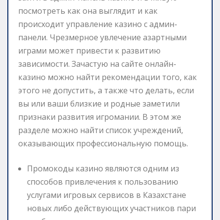
посмотреть как она выглядит и как
происходит управление казино с админ-
панели. Чрезмерное увлечение азартными
играми может привести к развитию
зависимости. Зачастую на сайте онлайн-
казино можно найти рекомендации того, как
этого не допустить, а также что делать, если
вы или ваши близкие и родные заметили
признаки развития игромании. В этом же
разделе можно найти список учреждений,
оказывающих профессиональную помощь.
Промокоды казино являются одним из
способов привлечения к пользованию
услугами игровых сервисов в Казахстане
новых либо действующих участников пари