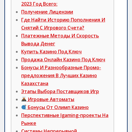
2023 Год Всего:
Получение Лицензии
Где Найти Историю Пополнения И
Снятий С Игрового Счета?
Платежные Методы И Скорость
Вывода Денег
Купить Казино Под Ключ
Продажа Онлайн Казино Под Ключ
Бонусы И Разнообразные Промо-
предложения В Лучших Казино
Казахстана
Этапы Выбора Поставщиков Игр
Игровые Автоматы
Бонусы От Олимп Казино
Перспективные Igaming-проекты На
Рынке
Системы Непрерывной