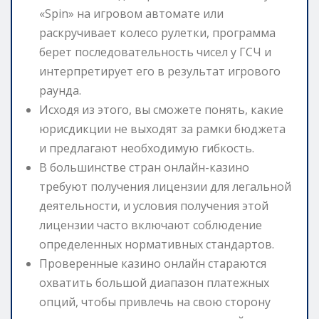
«Spin» на игровом автомате или
раскручивает колесо рулетки, программа
берет последовательность чисел у ГСЧ и
интерпретирует его в результат игрового
раунда.
Исходя из этого, вы сможете понять, какие
юрисдикции не выходят за рамки бюджета
и предлагают необходимую гибкость.
В большинстве стран онлайн-казино
требуют получения лицензии для легальной
деятельности, и условия получения этой
лицензии часто включают соблюдение
определенных нормативных стандартов.
Проверенные казино онлайн стараются
охватить большой диапазон платежных
опций, чтобы привлечь на свою сторону