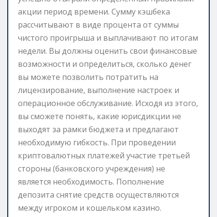
акции период времени. Сумму кэшбека
рассчитывают в виде процента от суммы
чистого проигрыша и выплачивают по итогам
недели. Вы должны оценить свои финансовые
возможности и определиться, сколько денег
вы можете позволить потратить на
лицензирование, выполнение настроек и
операционное обслуживание. Исходя из этого,
вы сможете понять, какие юрисдикции не
выходят за рамки бюджета и предлагают
необходимую гибкость. При проведении
криптовалютных платежей участие третьей
стороны (банковского учреждения) не
является необходимость. Пополнение
депозита снятие средств осуществляются
между игроком и кошельком казино.