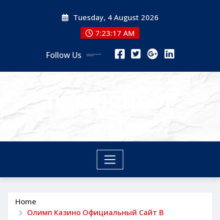
Skip
Tuesday, 4 August 2026
to
content
7:23:18 AM
Follow Us
nyneighbor
nyneighbor
Home
Олимп Казино Официальный Сайт В