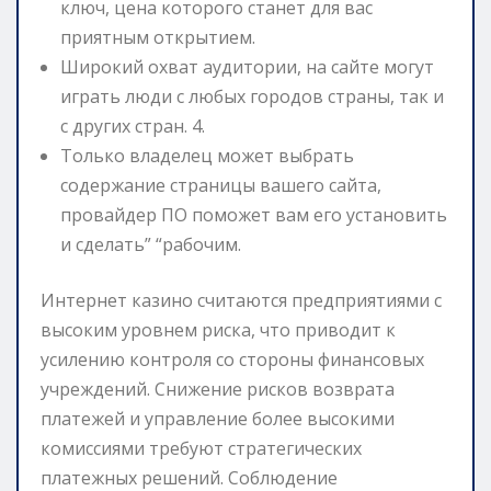
ключ, цена которого станет для вас
приятным открытием.
Широкий охват аудитории, на сайте могут
играть люди с любых городов страны, так и
с других стран. 4.
Только владелец может выбрать
содержание страницы вашего сайта,
провайдер ПО поможет вам его установить
и сделать” “рабочим.
Интернет казино считаются предприятиями с
высоким уровнем риска, что приводит к
усилению контроля со стороны финансовых
учреждений. Снижение рисков возврата
платежей и управление более высокими
комиссиями требуют стратегических
платежных решений. Соблюдение