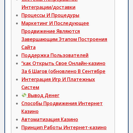
Интеграции/доставки
Процессы И Процедуры
Маркетинг И Последующее
Продвижение Являются
Завершающим Этапом Построения
Сайта
Поддержка Пользователей
“как Открыть Свое Онлайн-казино
За 6 Шагов (обновлено В Сентябре
Интеграция Игр И Платежных
Систем
Вывод Денег
Способы Продвижения Интернет
Казино
Автоматизация Казино
Принцип Работы Интернет-казино