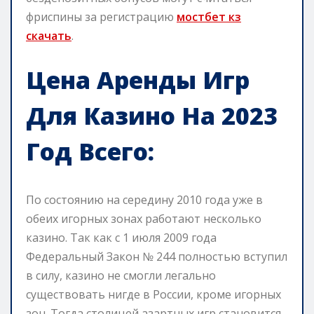
фриспины за регистрацию
мостбет кз
скачать
.
Цена Аренды Игр
Для Казино На 2023
Год Всего:
По состоянию на середину 2010 года уже в
обеих игорных зонах работают несколько
казино. Так как с 1 июля 2009 года
Федеральный Закон № 244 полностью вступил
в силу, казино не смогли легально
существовать нигде в России, кроме игорных
зон. Тогда столицей азартных игр становится