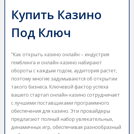
Купить Казино
Под Ключ
“Как открыть казино онлайн – индустрия
гемблинга и онлайн-казино набирают
обороты с каждым годом, аудитория растет,
поэтому многие задумываются об открытии
такого бизнеса. Ключевой фактор успеха
вашего стартап онлайн-казино сотрудничает
с лучшими поставщиками программного
обеспечения для казино. Эти провайдеры
предлагают полный набор увлекательных,
динамичных игр, обеспечивая разнообразный