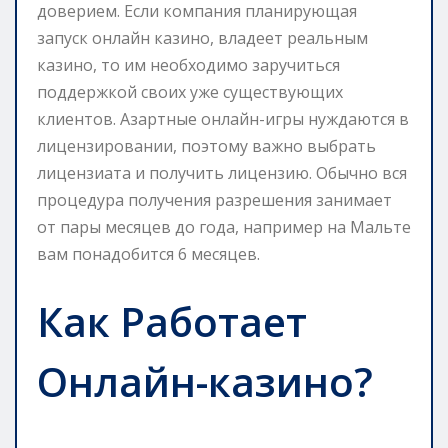
доверием. Если компания планирующая
запуск онлайн казино, владеет реальным
казино, то им необходимо заручиться
поддержкой своих уже существующих
клиентов. Азартные онлайн-игры нуждаются в
лицензировании, поэтому важно выбрать
лицензиата и получить лицензию. Обычно вся
процедура получения разрешения занимает
от пары месяцев до года, например на Мальте
вам понадобится 6 месяцев.
Как Работает
Онлайн-казино?