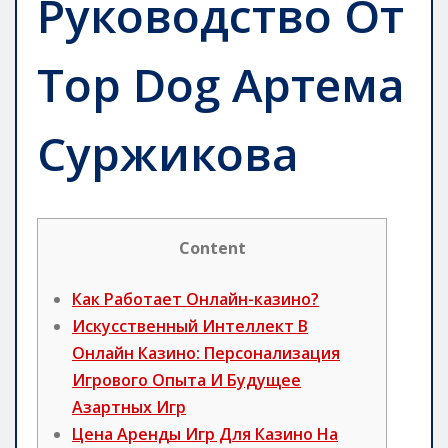
Руководство От
Top Dog Артема
Суржикова
Content
Как Работает Онлайн-казино?
Искусственный Интеллект В
Онлайн Казино: Персонализация
Игрового Опыта И Будущее
Азартных Игр
Цена Аренды Игр Для Казино На