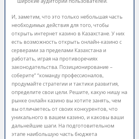
широкие аудитории пользователей.
И, заметим, что это только небольшая часть
необходимых действия для того, чтобы
открыть интернет казино в Казахстане. У них
есть возможность открыть онлайн-казино с
серверами за пределами Казахстана и
работать, играя на противоречиях
законодательства. Позиционирование –
соберите” “команду профессионалов,
продумайте стратегии и тактики развития,
определите свои цели. Решите, какую нишу на
рынке онлайн казино вы хотите занять, чем
вы отличаетесь от своих конкурентов, что
уникального в вашем казино, и каковы ваши
дальнейшие шаги. На подготовительном
этапе наибольшую часть бюджета