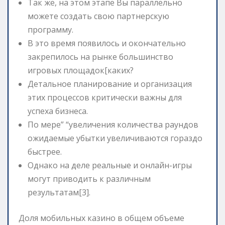
Так же, на этом этапе Вы параллельно
можете создать свою партнерскую
программу.
В это время появилось и окончательно
закрепилось на рынке большинство
игровых площадок[каких?
Детальное планирование и организация
этих процессов критически важны для
успеха бизнеса.
По мере” “увеличения количества раундов
ожидаемые убытки увеличиваются гораздо
быстрее.
Однако на деле реальные и онлайн-игры
могут приводить к различным
результатам[3].
Доля мобильных казино в общем объеме