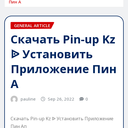
Пин А
GENERAL ARTICLE
Скачать Pin-up Kz
ᐉ Установить
Приложение Пин
А
pauline
Sep 26, 2022
0
Скачать Pin-up Kz ᐉ Установить Приложение
Пин Ап