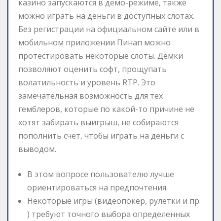
казино запускаются в демо-режиме, также
можно играть на деньги в доступных слотах.
Без регистрации на официальном сайте или в
мобильном приложении Пинап можно
протестировать некоторые слоты. Демки
позволяют оценить софт, прощупать
волатильность и уровень RTP. Это
замечательная возможность для тех
гемблеров, которые по какой-то причине не
хотят забирать выигрыш, не собираются
пополнить счёт, чтобы играть на деньги с
выводом.
В этом вопросе пользователю лучше
ориентироваться на предпочтения.
Некоторые игры (видеопокер, рулетки и пр.
) требуют точного выбора определенных