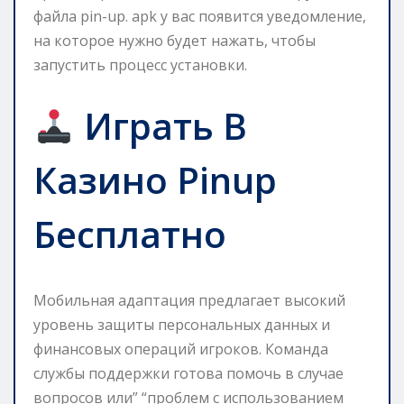
файла pin-up. apk у вас появится уведомление,
на которое нужно будет нажать, чтобы
запустить процесс установки.
Играть В
Казино Pinup
Бесплатно
Мобильная адаптация предлагает высокий
уровень защиты персональных данных и
финансовых операций игроков. Команда
службы поддержки готова помочь в случае
вопросов или” “проблем с использованием