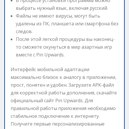
В процессе установки программы можно
выбрать нужный язык, включая русский.
Файлы не имеют вирусы, могут быть
удалены из ПК, планшета или смартфона без
следов.
После этой легкой процедуры вы наконец-
то сможете окунуться в мир азартных игр
вместе с Pin Upwards.
Интерфейс мобильной адаптации
максимально близок к аналогу в приложении,
прост, понятен и удобен. Загрузите APK-файл
для корректной работы дополнения, скачайте
официальный сайт Pin Upwards. Для
правильной работы приложения необходимо
стабильное подключение к интернету.
Получите первые персонализированные