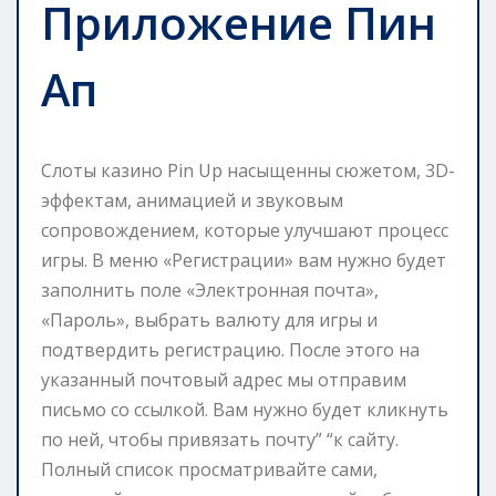
Приложение Пин
Ап
Слоты казино Pin Up насыщенны сюжетом, 3D-
эффектам, анимацией и звуковым
сопровождением, которые улучшают процесс
игры. В меню «Регистрации» вам нужно будет
заполнить поле «Электронная почта»,
«Пароль», выбрать валюту для игры и
подтвердить регистрацию. После этого на
указанный почтовый адрес мы отправим
письмо со ссылкой. Вам нужно будет кликнуть
по ней, чтобы привязать почту” “к сайту.
Полный список просматривайте сами,