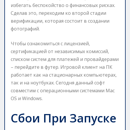
избегать беспокойство о финансовых рисках.
Сделав это, переходим ко второй стадии
верификации, которая состоит в создании
фотографий.
Чтобы ознакомиться с лицензией,
сертификацией от независимых комиссий,
списком систем для платежей и провайдерами
– перейдите в футер. Игровой клиент на ПК
работает как на стационарных компьютерах,
так и на ноутбуках. Сегодня данный софт
совместим с операционными системами Mac
OS и Windows.
Сбои При Запуске