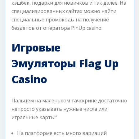
кэшбек, подарки для новичков и так далее. На
специализированных сайтах можно найти
специальные промокоды на получение
бездепов от оператора PinUp casino.
Игровые
Эмуляторы Flag Up
Casino
Пальцем на маленьком тачскрине достаточно
непросто указывать нужные числа или
игральные карты.”
На платформе есть много вариаций