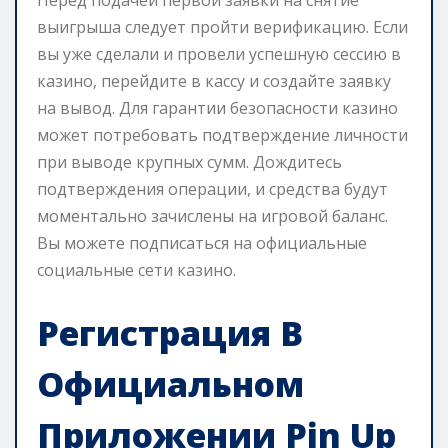
выигрыша следует пройти верификацию. Если
вы уже сделали и провели успешную сессию в
казино, перейдите в кассу и создайте заявку
на вывод. Для гарантии безопасности казино
может потребовать подтверждение личности
при выводе крупных сумм. Дождитесь
подтверждения операции, и средства будут
моментально зачислены на игровой баланс.
Вы можете подписаться на официальные
социальные сети казино.
Регистрация В
Официальном
Приложении Pin Up