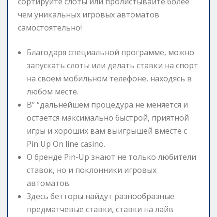
сортируйте слоты или пролистывайте более
чем уникальных игровых автоматов
самостоятельно!
Благодаря специальной программе, можно
запускать слоты или делать ставки на спорт
на своем мобильном телефоне, находясь в
любом месте.
В” “дальнейшем процедура не меняется и
остается максимально быстрой, приятной
игры и хороших вам выигрышей вместе с
Pin Up On line casino.
О бренде Pin-Up знают не только любители
ставок, но и поклонники игровых
автоматов.
Здесь бетторы найдут разнообразные
предматчевые ставки, ставки на лайв