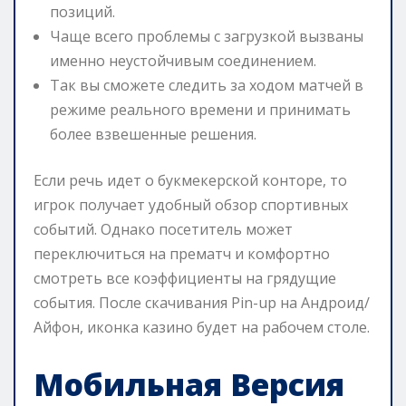
позиций.
Чаще всего проблемы с загрузкой вызваны
именно неустойчивым соединением.
Так вы сможете следить за ходом матчей в
режиме реального времени и принимать
более взвешенные решения.
Если речь идет о букмекерской конторе, то
игрок получает удобный обзор спортивных
событий. Однако посетитель может
переключиться на прематч и комфортно
смотреть все коэффициенты на грядущие
события. После скачивания Pin-up на Андроид/
Айфон, иконка казино будет на рабочем столе.
Мобильная Версия